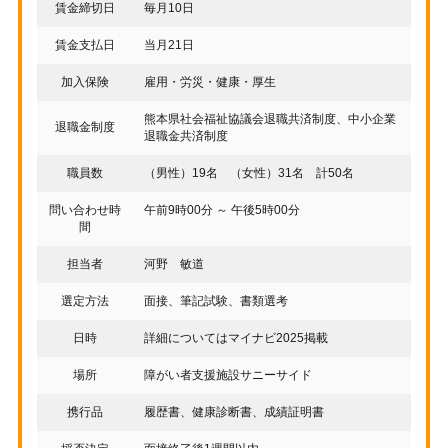
賃金締切日
毎月10日
賃金支払日
当月21日
加入保険
雇用・労災・健康・厚生
熊本県社会福祉協議会退職共済制度、中小企業
退職金制度
退職金共済制度
職員数
（男性）19名 （女性）31名 計50名
問い合わせ時
午前9時00分 ～ 午後5時00分
間
担当者
河野 敏道
選定方法
面接、筆記試験、書類選考
日時
詳細についてはマイナビ2025掲載
場所
障がい者支援施設サニーサイド
携行品
履歴書、健康診断書、成績証明書