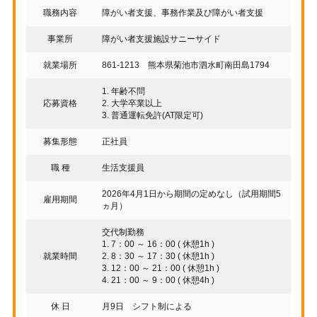
職務内容
障がい者支援、事務作業及び障がい者支援
事業所
障がい者支援施設サニーサイド
就業場所
861-1213 熊本県菊池市泗水町南田島1794
1. 年齢不問
応募資格
2. 大学卒業以上
3. 普通運転免許(AT限定可)
募集形態
正社員
職 種
生活支援員
2026年4月1日から期間の定めなし（試用期間5
雇用期間
ヵ月）
交代制勤務
1. 7：00 ～ 16：00 ( 休憩1h )
就業時間
2. 8：30 ～ 17：30 ( 休憩1h )
3. 12：00 ～ 21：00 ( 休憩1h )
4. 21：00 ～ 9：00 ( 休憩4h )
休 日
月9日 シフト制による