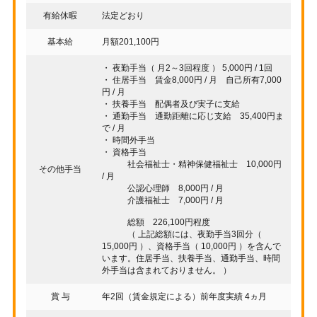
有給休暇
法定どおり
基本給
月額201,100円
・ 夜勤手当（ 月2～3回程度 ） 5,000円 / 1回
・ 住居手当 賃金8,000円 / 月 自己所有7,000
円 / 月
・ 扶養手当 配偶者及び実子に支給
・ 通勤手当 通勤距離に応じ支給 35,400円ま
で / 月
・ 時間外手当
・ 資格手当
社会福祉士・精神保健福祉士 10,000円
その他手当
/ 月
公認心理師 8,000円 / 月
介護福祉士 7,000円 / 月
総額 226,100円程度
（ 上記総額には、夜勤手当3回分（
15,000円 ）、資格手当（ 10,000円 ）を含んで
います。住居手当、扶養手当、通勤手当、時間
外手当は含まれておりません。 ）
賞 与
年2回（賃金規定による）前年度実績 4ヵ月