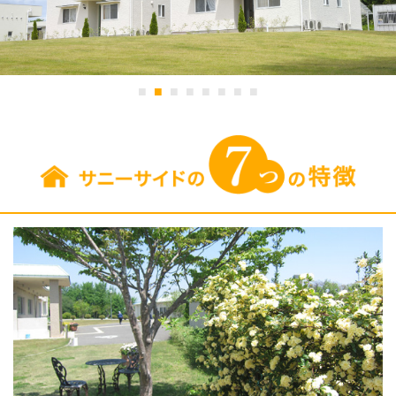
■
■
■
■
■
■
■
■