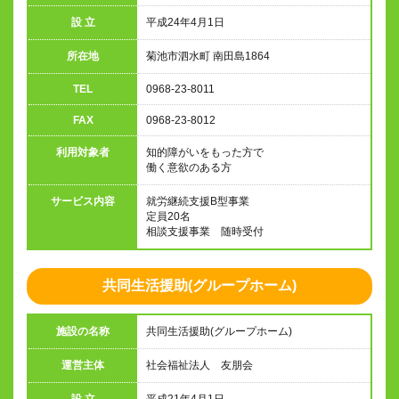
設 立
平成24年4月1日
所在地
菊池市泗水町 南田島1864
TEL
0968-23-8011
FAX
0968-23-8012
利用対象者
知的障がいをもった方で
働く意欲のある方
サービス内容
就労継続支援B型事業
定員20名
相談支援事業 随時受付
共同生活援助(グループホーム)
施設の名称
共同生活援助(グループホーム)
運営主体
社会福祉法人 友朋会
設 立
平成21年4月1日